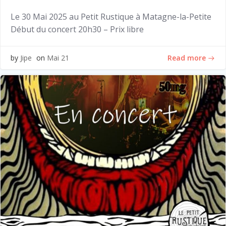
Le 30 Mai 2025 au Petit Rustique à Matagne-la-Petite
Début du concert 20h30 – Prix libre
Read more
by
Jipe
on
Mai 21