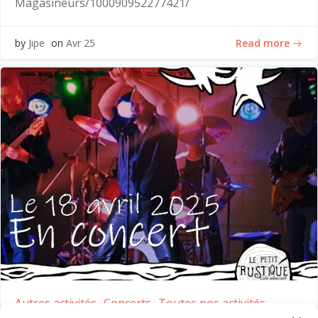
Magasineurs/100090952277421/
Read more
by
Jipe
on
Avr 25
Autres activités
Concerts
Toutes nos activités