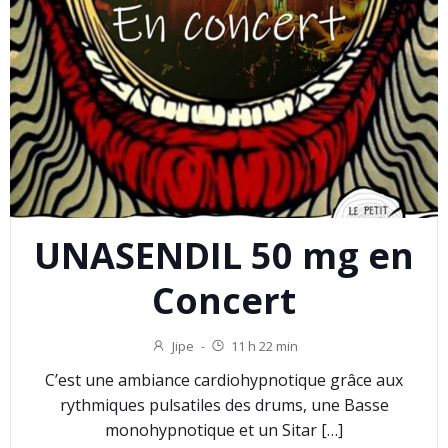
UNASENDIL 50 mg en
Concert
Jipe
-
11 h 22 min
C’est une ambiance cardiohypnotique grâce aux
rythmiques pulsatiles des drums, une Basse
monohypnotique et un Sitar […]