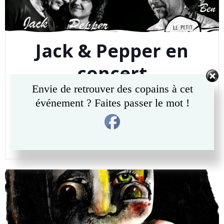
Jack & Pepper en
concert
Envie de retrouver des copains à cet
Jipe
-
9 h 22 min
événement ? Faites passer le mot !
Vendredi 13 Juin 2025 à 20h30 Au Petit Rustique à
Matagne-la-Petite Prix libre
READ MORE