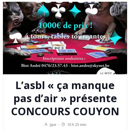
L’asbl « ça manque
pas d’air » présente
CONCOURS COUYON
Jipe
-
10 h 25 min