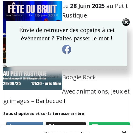
navigation
navigation
Le
28 Juin 2025
au Petit
Rustique
17h30 – Prix libre
Envie de retrouver des copains à cet
événement ? Faites passer le mot !
18h30: NERAMI
: Blues
Malien
20h30: POWER SHAKE
:
Boogie Rock
Avec animations, jeux et
grimages – Barbecue !
Sous chapiteau et sur la terrasse arrière