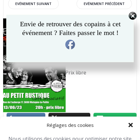
Post
Post
EVÉNEMENT SUIVANT
EVÉNEMENT PRÉCÉDENT
navigation
navigation
Vendredi 13 Juin 2025
Envie de retrouver des copains à cet
événement ? Faites passer le mot !
à 20h30
Au
Petit Rustique
à
Matagne-la-Petite
Prix libre
Réglages des cookies
Autres activités
Concerts
Toutes nos activités
Nous utilisons des cookies pour optimiser notre site