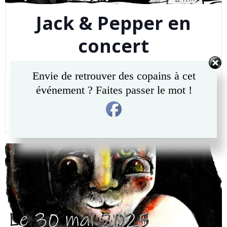
Jack & Pepper en
concert
Jipe
-
9 h 22 min
Envie de retrouver des copains à cet
Vendredi 13 Juin 2025 à 20h30 Au Petit Rustique à
événement ? Faites passer le mot !
Matagne-la-Petite Prix libre
READ MORE