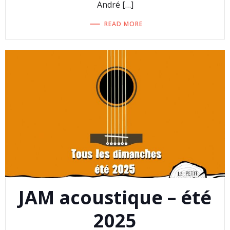
André […]
READ MORE
JAM acoustique – été
2025