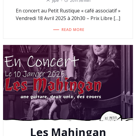
Jipe
-
20 h 56 min
En concert au Petit Rustique « café associatif »
Vendredi 18 Avril 2025 à 20h30 – Prix Libre […]
READ MORE
Les Mahingan