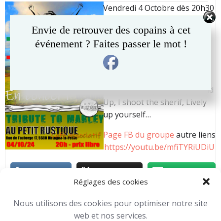
navigation
navigation
Vendredi 4 Octobre dès 20h30
Un répertoire qui réchauffe
Envie de retrouver des copains à cet
les coeurs de toutes les
événement ? Faites passer le mot !
générations, reprenant avec
sincérité des textes forts de
Bob Nesta Marley & the
Waillers tels que Get up Stand
Up, I shoot the sherif, Lively
up yourself…
Page FB du groupe
autre liens
https://youtu.be/mfiTYRiUDiU
Réglages des cookies
Concerts
Toutes nos activités
Nous utilisons des cookies pour optimiser notre site
Jipe
-
12 h 31 min
web et nos services.