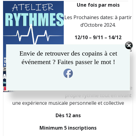
navigation
navigation
Une fois par mois
Les Prochaines dates: à partir
d’Octobre 2024.
12/10 – 9/11 – 14/12
À travers des jeux et exercices
Envie de retrouver des copains à cet
rythmiques simples, avec ou
événement ? Faites passer le mot !
sans instrument, à travers
notre corps, apprenons à
percevoir, découvrir,
comprendre et dompter notre
propre rythme tout en vivant
une expérience musicale personnelle et collective
Dès 12 ans
Minimum 5 inscriptions