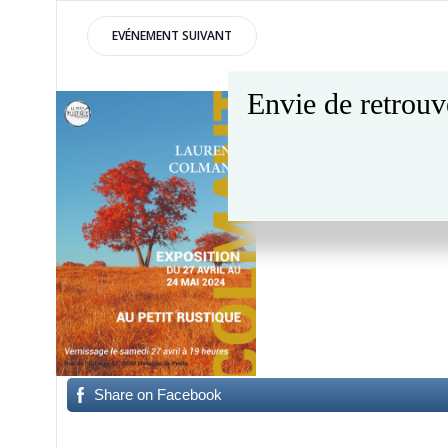
Post
EVÉNEMENT SUIVANT
navigation
Envie de retrouv
Du 27 Avril au 24 mai
V
ernissage le samedi 27 
Share on Facebook