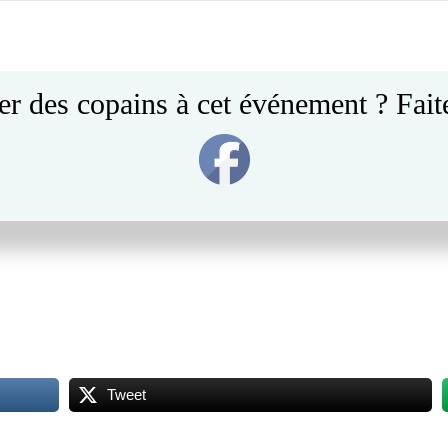
Post
navigation
er des copains à cet événement ? Faite
avril à 19h
Tweet