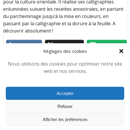
pour la culture orientale. Il réalise ses calligraphies
enluminées suivant les recettes ancestrales, en partant
du parcheminage jusqu’à la mise en couleurs, en
passant par la calligraphie et la dorure à la feuille. A
découvrir absolument !
Réglages des cookies
Expositions
Toutes nos activités
Nous utilisons des cookies pour optimiser notre site
Merlijn Foucart
-
22 h 58 min
web et nos services.
No Tag
Accepter
Comments are closed
Refuser
Afficher les préférences