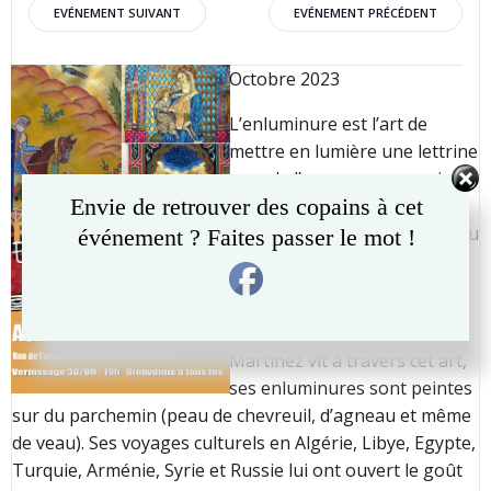
Post
Post
EVÉNEMENT SUIVANT
EVÉNEMENT PRÉCÉDENT
navigation
navigation
Octobre 2023
L’enluminure est l’art de
mettre en lumière une lettrine
avec de l’or, pour en savoir
Envie de retrouver des copains à cet
plus,
rencontre avec l’artiste lors du
événement ? Faites passer le mot !
vernissage le 30/09 dès
19h00
.
Bientôt 20ans que Felipe
Martinez vit à travers cet art,
ses enluminures sont peintes
sur du parchemin (peau de chevreuil, d’agneau et même
de veau). Ses voyages culturels en Algérie, Libye, Egypte,
Turquie, Arménie, Syrie et Russie lui ont ouvert le goût