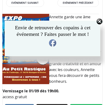
Post
Post
EVÉNEMENT SUIVANT
EVÉNEMENT PRÉCÉDENT
navigation
navigation
Annette garde une âme
d’artiste depuis sa tendre
Envie de retrouver des copains à cet
enfance, la peinture l’apaise.
événement ? Faites passer le mot !
Elle croise la route de Wilmet
qui l’initie à l’acrylique et plus
tard, Pélagie Berguin qui lui
laisse la liberté de développer
d’autres techniques. D’une
grande créativité et en amour
avec les couleurs, Annette
vous fera découvrir de petits
bonheurs.
Vernissage le 01/09 dès 19h00.
access gratuit