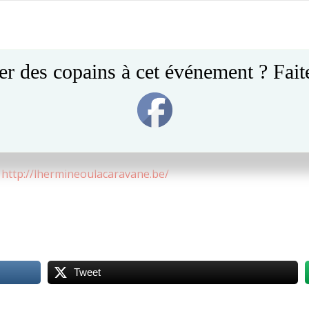
Post
navigation
er des copains à cet événement ? Faite
est un groupe de musique folk-rock festif en français et ang
ulera pour les artistes.
s BOB.
:
http://lhermineoulacaravane.be/
Tweet