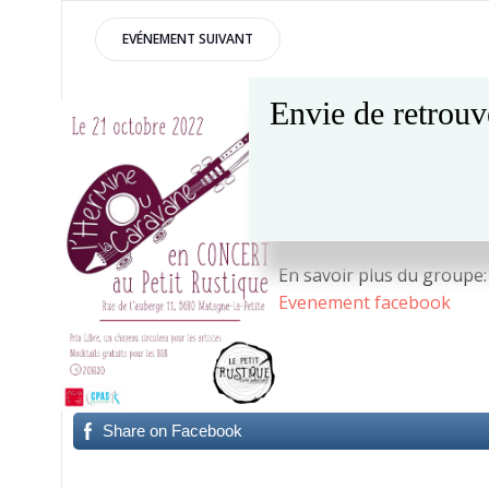
Post
EVÉNEMENT SUIVANT
navigation
Envie de retrouv
Vendredi 21 octobre 2022
L’Hermine ou la Caravane 
Prix libre, un chapeau circ
Mocktail gratuits pour le
En savoir plus du groupe
Evenement facebook
Share on Facebook