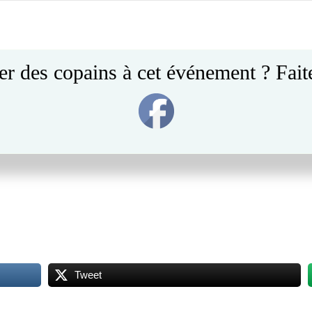
Post
navigation
er des copains à cet événement ? Faite
s reprises de “vieux brols” et interprètent des chansons humoristique
Tweet