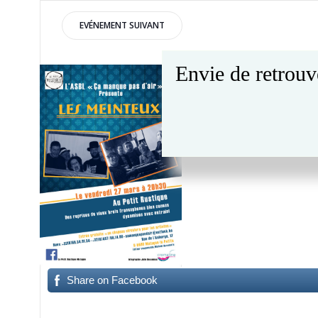
Post
EVÉNEMENT SUIVANT
navigation
Envie de retrouv
27 mars 2020 – 20h30
5 musiciens qui pratiquent le
Share on Facebook