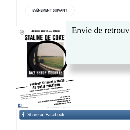
Post
EVÉNEMENT SUIVANT
navigation
Envie de retrouv
12 juillet 2019 -20h30
Jazz bepop moderne
Share on Facebook