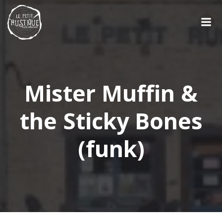
Aller
au
contenu
Mister Muffin &
the Sticky Bones
(funk)