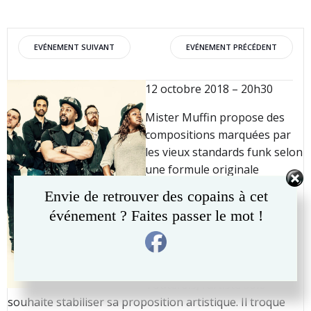
Post
Post
EVÉNEMENT SUIVANT
EVÉNEMENT PRÉCÉDENT
navigation
navigation
12 octobre 2018 – 20h30
Mister Muffin propose des
compositions marquées par
les vieux standards funk selon
une formule originale
voix/guitare-basse. Il
Envie de retrouver des copains à cet
développe son style fait
événement ? Faites passer le mot !
d’influences variées allant du
rock à la musique afro-
cubaine.
Toutefois, l’artiste solo
souhaite stabiliser sa proposition artistique. Il troque