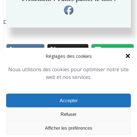
Post
Post
EVÉNEMENT SUIVANT
EVÉNEMENT PRÉCÉDENT
navigation
navigation
Du 06 au 30 septembre 2018
Réglages des cookies
Expositions
Toutes nos activités
Nous utilisons des cookies pour optimiser notre site
Michael Horevoets
-
15 h 38 min
web et nos services.
No Tag
Accepter
Comments are closed
Refuser
Afficher les préférences