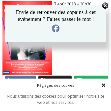
navigation
navigation
17 août 2018 – 20h30
Envie de retrouver des copains à cet
Le retour de la belle voix
événement ? Faites passer le mot !
douce et des belles
compositions au piano d’Alice,
jeune chanteuse de la région
chimacienne.
Réglages des cookies
Concerts
Toutes nos activités
Nous utilisons des cookies pour optimiser notre site
Michael Horevoets
-
10 h 08 min
web et nos services.
No Tag