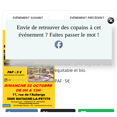
Post
Post
EVÉNEMENT SUIVANT
EVÉNEMENT PRÉCÉDENT
Envie de retrouver des copains à cet
navigation
navigation
21 octobre 2017 – 9h00 à
événement ? Faites passer le mot !
13h00.
Dans le cadre du mois du
commerce équitable au Petit
Rustique, petit déjeuner local,
équitable et bio.
PAF : 5€