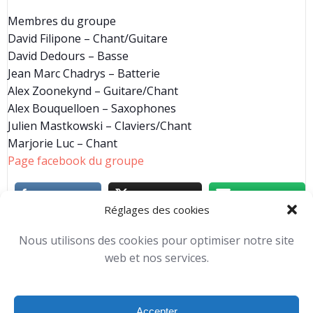
Membres du groupe
David Filipone – Chant/Guitare
David Dedours – Basse
Jean Marc Chadrys – Batterie
Alex Zoonekynd – Guitare/Chant
Alex Bouquelloen – Saxophones
Julien Mastkowski – Claviers/Chant
Marjorie Luc – Chant
Page facebook du groupe
Réglages des cookies
Concerts
Toutes nos activités
Nous utilisons des cookies pour optimiser notre site
Michael Horevoets
-
19 h 07 min
web et nos services.
No Tag
Accepter