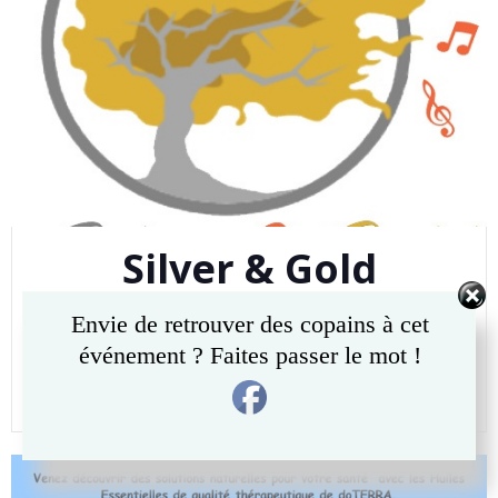
Silver & Gold
Michael Horevoets
-
10 h 27 min
Envie de retrouver des copains à cet
événement ? Faites passer le mot !
09 août 2019 – 20h30
READ MORE